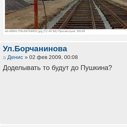
att-49841756c847b8602.jpg (72.46 КБ) Просмотров: 39149
Ул.Борчанинова
Денис
» 02 фев 2009, 00:08
Доделывать то будут до Пушкина?