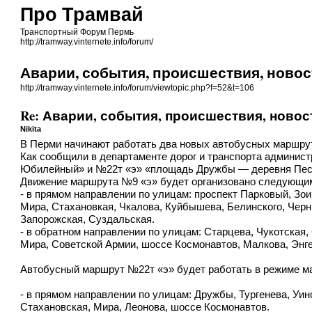
Про Трамвай
Транспортный Форум Пермь
http://tramway.vinternete.info/forum/
Аварии, события, происшествия, новос
http://tramway.vinternete.info/forum/viewtopic.php?f=52&t=106
Re: Аварии, события, происшествия, новос
Nikita
В Перми начинают работать два новых автобусных маршру
Как сообщили в департаменте дорог и транспорта админис
Юбилейный» и №22т «э» «площадь Дружбы — деревня Пес
Движение маршрута №9 «э» будет организовано следующи
- в прямом направлении по улицам: проспект Парковый, Зо
Мира, Стахановкая, Чкалова, Куйбышева, Белинского, Черн
Запорожская, Суздальская.
- в обратном направлении по улицам: Старцева, Чукотская
Мира, Советской Армии, шоссе Космонавтов, Малкова, Энг
Автобусный маршрут №22т «э» будет работать в режиме ма
- в прямом направлении по улицам: Дружбы, Тургенева, Уин
Стахановская, Мира, Леонова, шоссе Космонавтов.