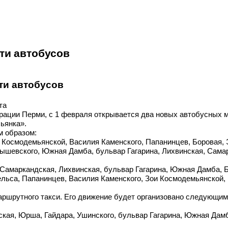
ти автобусов
ти автобусов
та
трации Перми, с 1 февраля открывается два новых автобусных
ьянка».
м образом:
и Космодемьянской, Василия Каменского, Папанинцев, Боровая,
ышевского, Южная Дамба, бульвар Гагарина, Лихвинская, Самар
, Самаркандская, Лихвинская, бульвар Гагарина, Южная Дамба, 
ельса, Папанинцев, Василия Каменского, Зои Космодемьянской,
ршрутного такси. Его движение будет организовано следующим
ская, Юрша, Гайдара, Ушинского, бульвар Гагарина, Южная Дамб