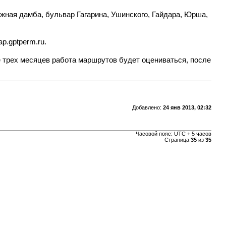
жная дамба, бульвар Гагарина, Ушинского, Гайдара, Юрша,
p.gptperm.ru
.
 трех месяцев работа маршрутов будет оцениваться, после
Добавлено:
24 янв 2013, 02:32
Часовой пояс: UTC + 5 часов
Страница
35
из
35