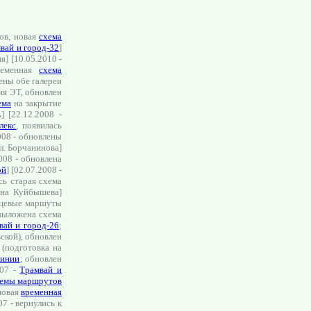
ов, новая
схема
вай и город-32
]
] [10.05.2010 -
временная
схема
лены обе галереи
я ЭТ, обновлен
ема
на закрытие
22.12.2008 -
лекс
, появилась
2008 - обновлены
л. Борчанинова]
008 - обновлена
ой
] [02.07.2008 -
сь старая схема
 на Куйбышева]
льцевые маршуты
 выложена схема
вай и город-26
;
ской), обновлен
(подготовка на
линии
; обновлен
007 -
Трамвай и
емы маршрутов
 новая
временная
7 - вернулись к