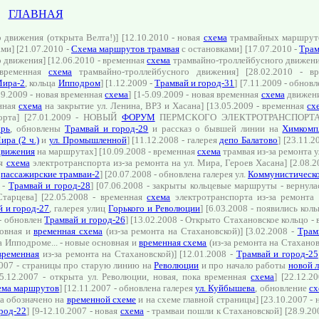
ГЛАВНАЯ
движения (открыта Велта!)] [12.10.2010 - новая
схема
трамвайных маршрут
ми] [21.07.2010 -
Схема маршрутов трамвая
с остановками] [17.07.2010 -
Трам
движения] [12.06.2010 - временная
схема
трамвайно-троллейбусного движения
 временная
схема
трамвайно-троллейбусного движения] [28.02.2010 - 
Мира-2
, кольца
Ипподром
] [1.12.2009 -
Трамвай и город-31
] [7.11.2009 - обнов
.09.2009 - новая временная
схема
] [1-5.09.2009 - новая временная
схема
движени
енная
схема
на закрытие ул. Ленина, ВРЗ и Хасана] [13.05.2009 - временная
сх
орта] [27.01.2009 - НОВЫЙ
ФОРУМ
ПЕРМСКОГО ЭЛЕКТРОТРАНСПОРТА] [
брь
, обновлены
Трамвай и город-29
и рассказ о бывшей линии на
Химкомп
ира (2 ч.)
и
ул. Промышленной
] [11.12.2008 - галерея
депо Балатово
] [23.11.
движения
на маршрутах] [10.09.2008 - временная
схема
трамвая из-за ремонта у
ая
схема
электротранспорта из-за ремонта на ул. Мира, Героев Хасана] [2.08.2
,
пассажирские трамваи-2
] [20.07.2008 - обновлена галерея ул.
Коммунистическ
8 -
Трамвай и город-28
] [07.06.2008 - закрыты кольцевые маршруты - вернула
Старцева] [22.05.2008 - временная
схема
электротранспорта из-за ремонта
 и город-27
, галерея улиц
Горького и Революции
] [6.03.2008 - появились ко
 - обновлен
Трамвай и город-26
] [13.02.2008 - Открыто Стахановское кольцо -
новная и
временная схема
(из-за ремонта на Стахановской)] [3.02.2008 -
Трам
на Ипподроме... - новые основная и
временная схема
(из-за ремонта на Стаханов
временная
из-за ремонта на Стахановской)] [12.01.2008 -
Трамвай и город-25
.2007 - страницы про старую линию на
Революции
и про начало работы
новой 
25.12.2007 - открыта ул. Революции, новая, пока временная
схема
] [22.12.2
ема маршрутов
] [12.11.2007 - обновлена галерея
ул. Куйбышева
, обновление
сх
ла обозначено на
временной схеме
и на схеме главной страницы] [23.10.2007 -
род-22
] [9-12.10.2007 - новая
схема
- трамваи пошли к Стахановской] [28.9.200