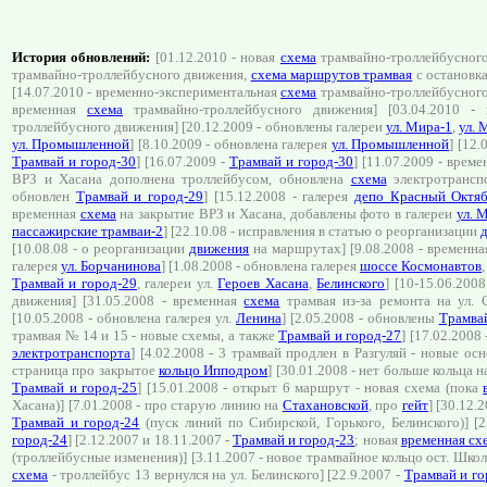
История обновлений:
[01.12.2010 - новая
схема
трамвайно-троллейбусного 
трамвайно-троллейбусного движения,
cхема маршрутов трамвая
с остановка
[14.07.2010 - временно-экспериментальная
схема
трамвайно-троллейбусного 
временная
схема
трамвайно-троллейбусного движения] [03.04.2010 -
троллейбусного движения] [20.12.2009 - обновлены галереи
ул. Мира-1
,
ул. 
ул. Промышленной
] [8.10.2009 - обновлена галерея
ул. Промышленной
] [12
Трамвай и город-30
] [16.07.2009 -
Трамвай и город-30
] [11.07.2009 - врем
ВРЗ и Хасана дополнена троллейбусом, обновлена
схема
электротрансп
обновлен
Трамвай и город-29
] [15.12.2008 - галерея
депо Красный Октя
временная
схема
на закрытие ВРЗ и Хасана, добавлены фото в галереи
ул. М
пассажирские трамваи-2
] [22.10.08 - исправления в статью о реорганизации
[10.08.08 - о реорганизации
движения
на маршрутах] [9.08.2008 - временн
галерея
ул. Борчанинова
] [1.08.2008 - обновлена галерея
шоссе Космонавтов
Трамвай и город-29
, галереи ул.
Героев Хасана
,
Белинского
] [10-15.06.200
движения] [31.05.2008 - временная
схема
трамвая из-за ремонта на ул. 
[10.05.2008 - обновлена галерея ул.
Ленина
] [2.05.2008 - обновлены
Трамвай
трамвая № 14 и 15 - новые схемы, а также
Трамвай и город-27
] [17.02.2008
электротранспорта
] [4.02.2008 - 3 трамвай продлен в Разгуляй - новые ос
страница про закрытое
кольцо Ипподром
] [30.01.2008 - нет больше кольца 
Трамвай и город-25
] [15.01.2008 - открыт 6 маршрут - новая схема (пока
Хасана)] [7.01.2008 - про старую линию на
Стахановской
, про
гейт
] [30.12
Трамвай и город-24
(пуск линий по Сибирской, Горького, Белинского)] [
город-24
] [2.12.2007 и 18.11.2007 -
Трамвай и город-23
; новая
временная сх
(троллейбусные изменения)] [3.11.2007 - новое трамвайное кольцо ост. Шко
схема
- троллейбус 13 вернулся на ул. Белинского] [22.9.2007 -
Трамвай и го