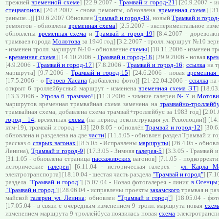
прежней
временной схеме
] [22.9.2007 -
Трамвай и город-21
] [20.9.2007 - 
спецвагонов
] [20.8.2007 - снова ремонты, обновлена
временная схема
] [3
раньше...)] [10.6.2007 Обновлен
Трамвай и город-19
, новый
Трамвай и город
ремонтов - обновлена
временная схема
] [2.5.2007 - экспериментальное изм
обновлены
временная схема
и
Трамвай и город-19
] [8.4.2007 - дорево
трамваев города
Молотова
за 1940 год] [3.2.2007 - тролл. маршрут №10 вер
- изменен тролл. маршрут №10 - обновление
схемы
] [18.11.2006 - изменен 
-
временная схема
] [14.10.2006 -
Трамвай и город-18
] [29.9.2006 - новая
врем
[4.9.2006 -
Трамвай и город-17
] [7.8.2006 -
Трамвай и город-16
;
ссылка
на т
маршрута] [9.7.2006 -
Трамвай и город-15
] [24.6.2006 - новая
временная
[17.5.2006 - о
Героев Хасана
(добавлено фото)] [21-22.04.2006 -
ссылка
на 
открыт 6 троллейбусный маршрут - изменена
временная схема ЭТ
] [18.0
[13.3.2006 -
Угроза 6 трамваю!
] [11.3.2006 - зимние галереи
№ 7
и
Мотови
маршрутов временная трамвайная схема заменена на
трамвайно-троллейб
трамвайная схема, добавлена схема трамвай+троллейбус за 1983 год] [2.01
город - 14,
временная
схема
(на период реконструкция ул. Революции)] [14.
ктм-19), трамвай и город - 13] [20.8.05 - обновлён
Трамвай и город-12
] [30.
обновлена и разделена на две
части
] [11.5.05 - обновлен раздел Трамвай и г
рассказ о
старых вагонах
] [8.5.05 - Исправлены
маршруты
] [26.4.05 - обнов
Ленина),
Трамвай и город-9
] [17.3.05 - Зимняя
галерея-5
] [3.3.05 - Трамвай 
[31.1.05 - обновлена страница
пассажирских
вагонов] [7.1.05 - подкоррект
исторические
галереи
] [6.11.04 - историческая галерея -
ул. Карла М
электротранспорта] [18.10.04 - шестая часть раздела
"Трамвай и город"
] [7.
раздела
"Трамвай и город"
] [5.07.04 - Новая фотогалерея - линия
в Осенцы
"Трамвай и город"
] [28.06.04 - исправлены проекты
закамского
трамвая и ра
майской
галереи ул. Ленина
; обновлен
"Трамвай и город"
] [18.05.04 - фо
[17.05.04 - в связи с очередным изменением 9 тролл. маршрута новая
схем
изменением маршрута 9 троллейбуса появилась новая
схема
электротранспо