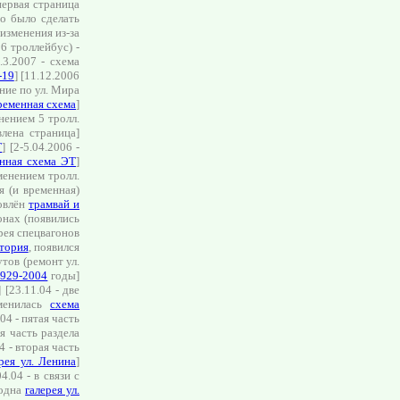
первая страница
о было сделать
 изменения из-за
6 троллейбус) -
.3.2007 - схема
-19
] [11.12.2006
ние по ул. Мира
ременная схема
]
нением 5 тролл.
лена страница]
Т
] [2-5.04.2006 -
нная схема ЭТ
]
менением тролл.
я (и временная)
новлён
трамвай и
онах (появились
ерея спецвагонов
тория
, появился
ов (ремонт ул.
1929-2004
годы]
] [23.11.04 - две
зменилась
схема
.04 - пятая часть
ая часть раздела
04 - вторая часть
рея ул. Ленина
]
04.04 - в связи с
 одна
галерея ул.