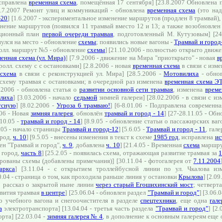
исправлена
временная схема
, помещённая 17 сентября] [23.8.2007 Обновлена 
1.7.2007 Ремонт улиц и коммуникаций - обновлена
временная схема
(это над
-20
] [1.6.2007 - экспериментальное изменение маршрутов (продлен 8 трамвай),
енение маршрутов (появился 11 трамвай вместо 12 и 13; а также возобновлен 
люционный план
первой очереди трамвая
, подготовленный М. Кутузовым] [24
нулся на место - обновление
схемы
; появились новые вагоны -
Трамвай и город
тролл. маршрут №5 - обновление
схемы
] [21.10.2006 - полностью открыто движе
енная схема (ул. Мира)
] [7.9.2006 - движение на Мира "приоткрыто" - новая
в
ролл. схему с с остановками] [2.8.2006 - новая
временная схема
в связи с изме
 схема
в связи с реконструкцией ул. Мира] [28.5.2006 -
Мотовилиха
- обнов
схему трамвая с остановками; в очередной раз изменена
временная схема Э
3.2006 - обновлена статья о
развитии основной сети трамвая
, изменена
време
лиха
] [3.03.2006 - начало
седьмой
зимней галереи] [28.02.2006 - в связи с из
усную
] [8.02.2006 -
Угроза 6 трамваю!
] [6-8.01.06 - Подправлена современна
.06 - Новая
зимняя галерея
, обновлён
трамвай и город - 14
] [27-28.11.05 - Об
10.05 -
трамвай и город - 14
] [8.9.05 - обновление cтатьи о пассажирских ваг
6.05 - начало страницы
Трамвай и город-12
] [5.6.05 -
Трамвай и город - 11
, гал
ород,
ч. 10
] [9.5.05 - внесены изменения в текст к схеме
1985 год
, исправлена
ис
лен "Трамвай и город",
ч. 9
, добавлена
ч. 10
] [21.4.05 - Временная
схема
маршрут
и город,
часть 8
] [25.2.05 - появилась схема, отражающая развитие трамвая за
ированы схемы (добавлены примечания)] [30.11.04 - фотогалерея от
7.11.2004
аркса
] [3.11.04 - с открытием троллейбусной линии по ул. Чкалова и
10.04 - страница о том, как проходила раньше линия у остановки
Крылова
] [2.09
; рассказ о закрытой ныне линии
через старый Егошихинский мост
; четверт
звития трамвая
в центре
] [25.06.04 - обновлен раздел
"Трамвай и город"
] [3.06.
то учебного вагона и снегоочистителя в разделе
спецтехники
, еще одна
гале
а
электротранспорта] [13.04.04 - третья часть раздела
"Трамвай и город"
] [2.
рта] [22.03.04 -
зимняя галерея № 4
, в дополнение к основным галереям еще